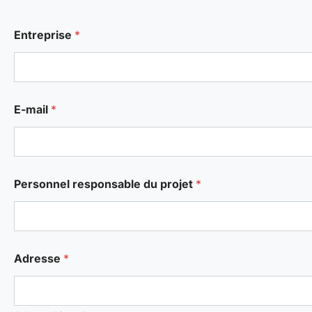
/
Entreprise
*
W
e
b
D
i
s
E-mail
*
e
ñ
o
Personnel responsable du projet
*
Adresse
*