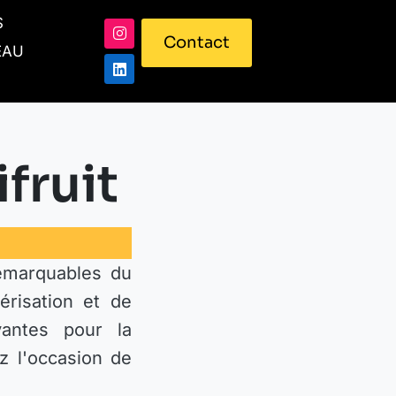
S
Contact
EAU
fruit
emarquables du
risation et de
vantes pour la
z l'occasion de