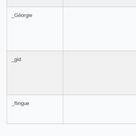
_Géorgie
_gid
_flingue