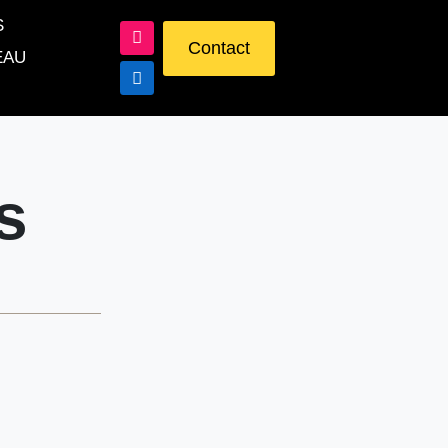
S
Contact
EAU
s